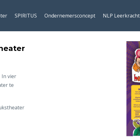
ter
SPIRITUS
Ondernemersconcept
NLP Leerkrach
heater
 In vier
ter te
ukstheater